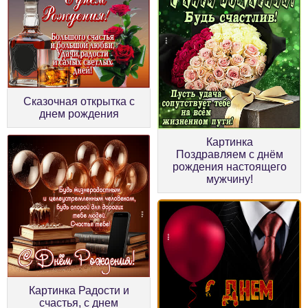
Сказочная открытка с
днем рождения
Картинка
Поздравляем с днём
рождения настоящего
мужчину!
Картинка Радости и
счастья, с днем