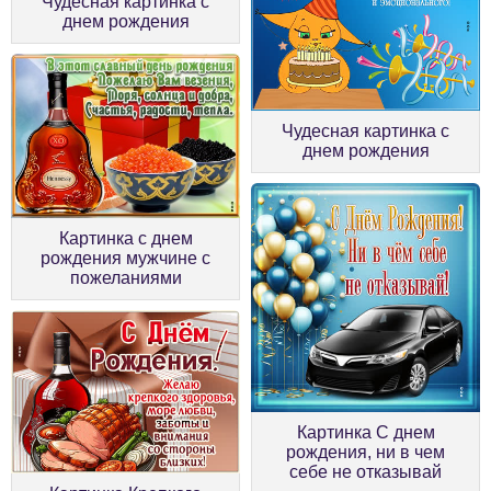
Чудесная картинка с
днем рождения
Чудесная картинка с
днем рождения
Картинка с днем
рождения мужчине с
пожеланиями
Картинка С днем
рождения, ни в чем
себе не отказывай