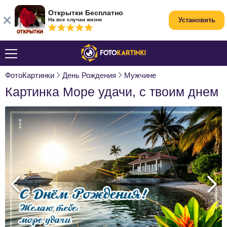
Открытки Бесплатно
Установить
На все случаи жизни
ФотоКартинки
День Рождения
Мужчине
Картинка Море удачи, с твоим днем