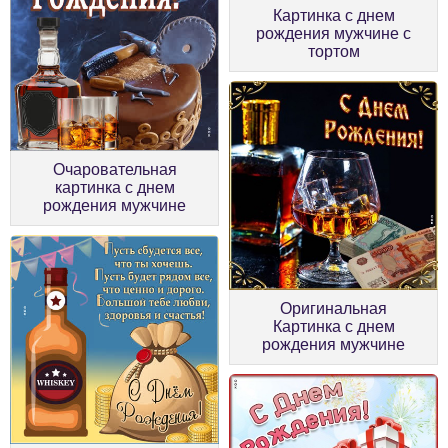
Картинка с днем
рождения мужчине с
тортом
Очаровательная
картинка с днем
рождения мужчине
Оригинальная
Картинка с днем
рождения мужчине