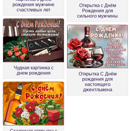
рождения мужчине
Oткрытка с Днём
счастливых лет
Рождения для
сильного мужчины
Чудная картинка с
днем рождения
Открытка С Днём
рождения для
настоящего
джентльмена
Сказочная открытка с