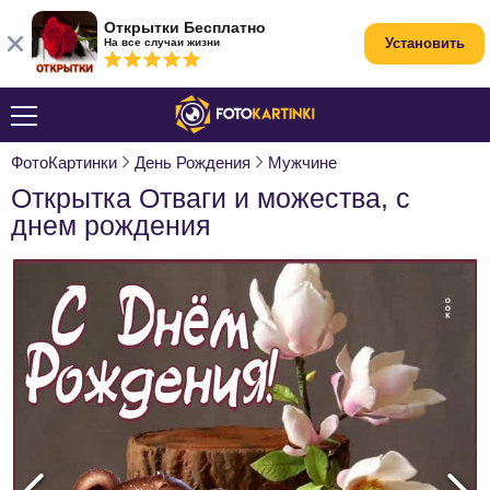
Открытки Бесплатно
Установить
На все случаи жизни
ФотоКартинки
День Рождения
Мужчине
Открытка Отваги и можества, с
днем рождения