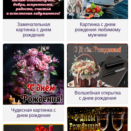
Замечательная
Картинка с днем
картинка с днем
рождения любимому
рождения
мужчине
Волшебная открытка
с днем рождения
Чудесная картинка с
днем рождения