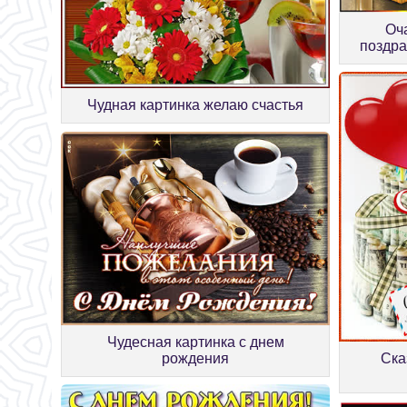
Оч
поздра
Чудная картинка желаю счастья
Чудесная картинка с днем
рождения
Ска