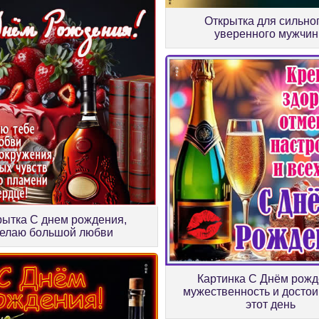
Oткрытка для сильно
уверенного мужчи
рытка С днем рождения,
елаю большой любви
Картинка С Днём рож
мужественность и достои
этот день