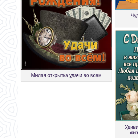
Чу
Милая открытка удачи во всем
Удиви
жиз