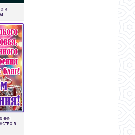
го и
ны
дения
нство в