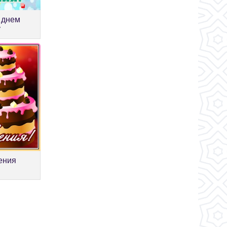
 днем
у
ения