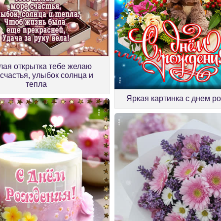
лая открытка тебе желаю
счастья, улыбок солнца и
тепла
Яркая картинка с днем р