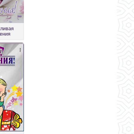
тливая
дения