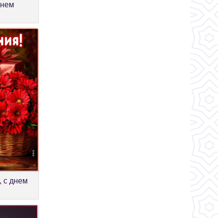
днем
, с днем