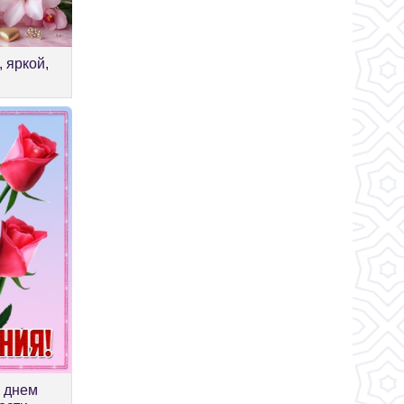
 яркой,
 днем