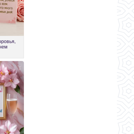
оровья,
Днем