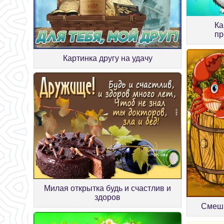
Ка
пр
Картинка другу на удачу
Милая открытка будь и счастлив и
здоров
Смешн