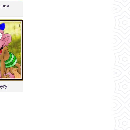
ения
угу