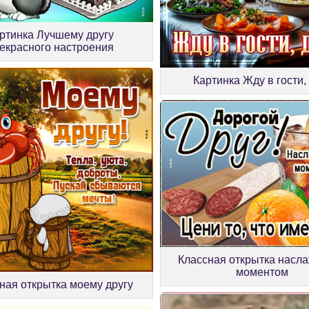
ртинка Лучшему другу
екрасного настроения
Картинка Жду в гости,
Классная открытка насл
моментом
ая открытка моему другу