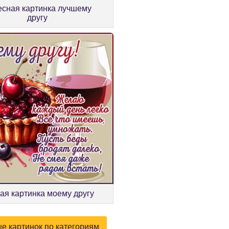
есная картинка лучшему
другу
ая картинка моему другу
е картинок по категориям