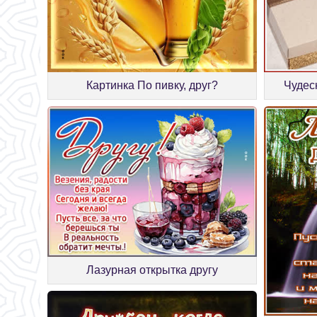
Картинка По пивку, друг?
Чудес
Лазурная открытка другу