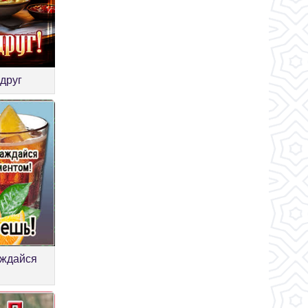
 друг
аждайся