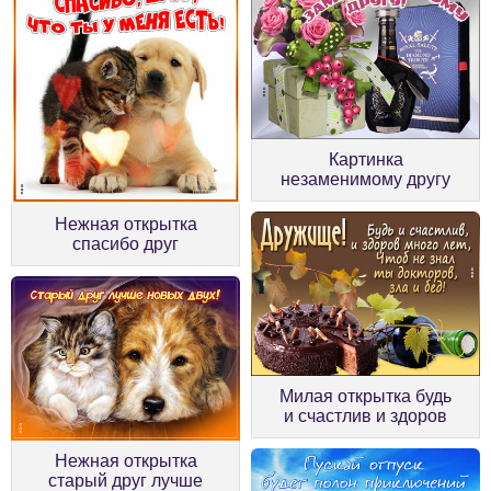
Картинка
незаменимому другу
Нежная открытка
спасибо друг
Милая открытка будь
и счастлив и здоров
Нежная открытка
старый друг лучше