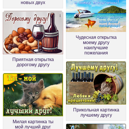
новых двух
Чудесная открытка
моему другу
наилучшие
пожелания
Приятная открытка
дорогому другу
Прикольная картинка
лучшему другу
Милая картинка ты
мой лучший друг