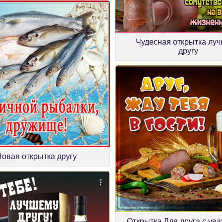
Чудесная открытка лу
другу
Новая открытка другу
Открытка Для друга с ув