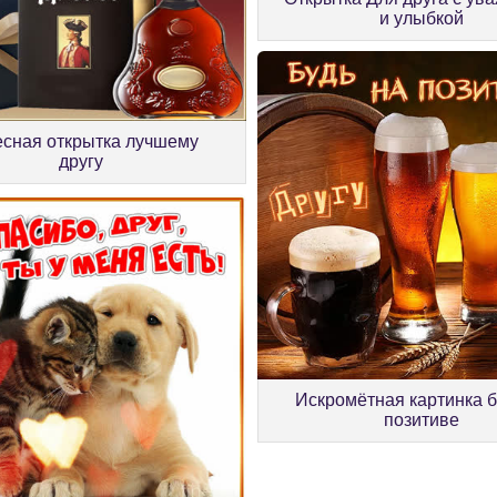
и улыбкой
есная открытка лучшему
другу
Искромётная картинка б
позитиве