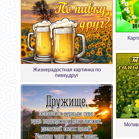
Карт
Жизнерадостная картинка по
пивку,друг
Мотив