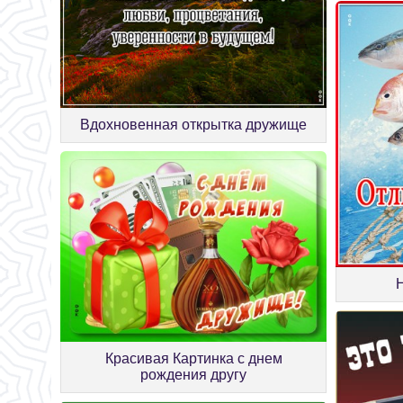
Вдохновенная открытка дружище
Красивая Картинка с днем
рождения другу