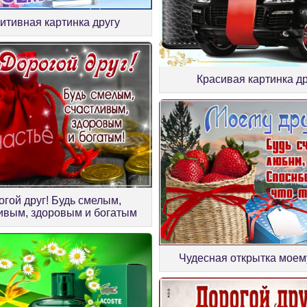
итивная картинка другу
Красивая картинка д
огой друг! Будь смелым,
ивым, здоровым и богатым
Чудесная открытка моем