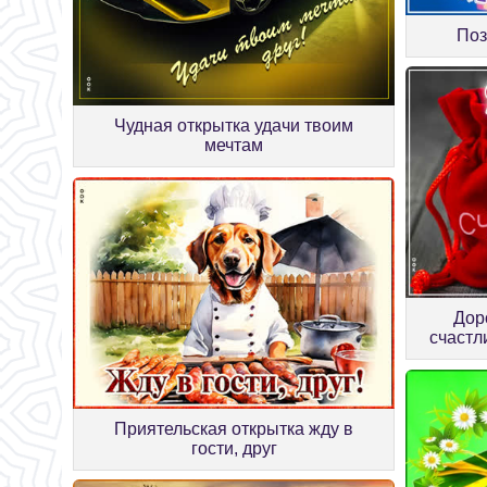
Поз
Чудная открытка удачи твоим
мечтам
Дор
счастл
Приятельская открытка жду в
гости, друг