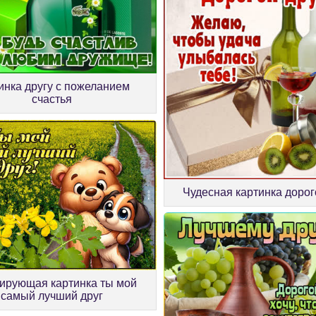
инка другу с пожеланием
счастья
Чудесная картинка дорог
ирующая картинка ты мой
самый лучший друг