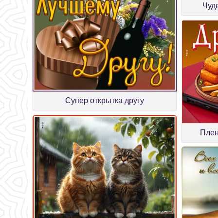
Чуд
Супер открытка другу
Плен