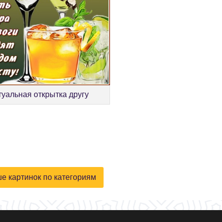
туальная открытка другу
е картинок по категориям