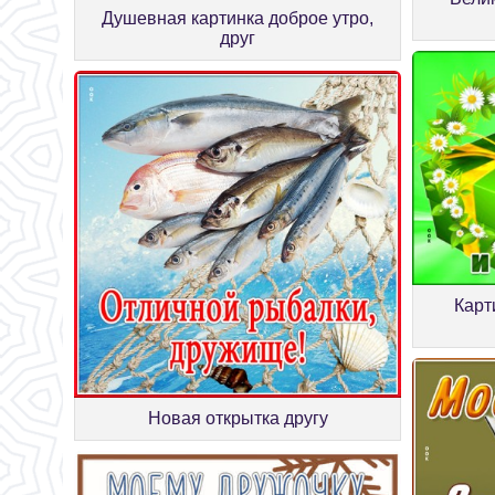
Душевная картинка доброе утро,
друг
Карт
Новая открытка другу