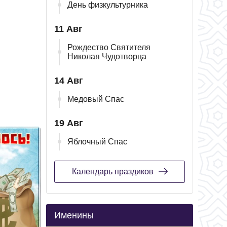
День физкультурника
11 Авг
Рождество Святителя
Николая Чудотворца
14 Авг
Медовый Спас
19 Авг
Яблочный Спас
Календарь праздиков
Именины