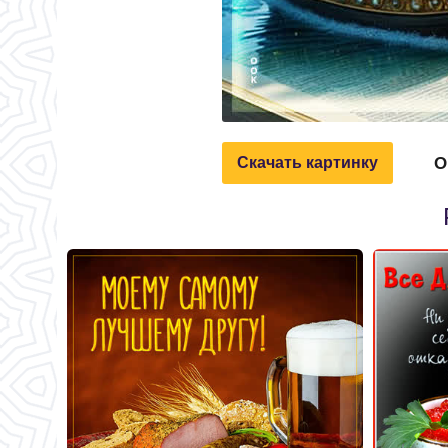
О
Скачать картинку