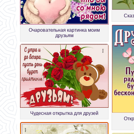
Сказ
Очаровательная картинка моим
друзьям
Чудесная открытка для друзей
Откр