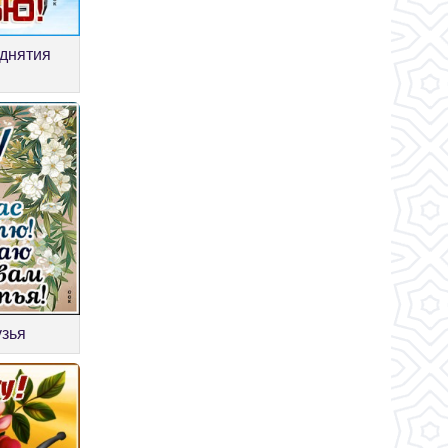
однятия
узья