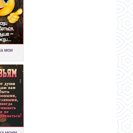
ка мои
ка моим