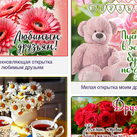
охновляющая открытка
любимым друзьям
Милая открытка моим д