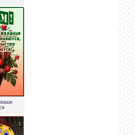
ь ваши
ся