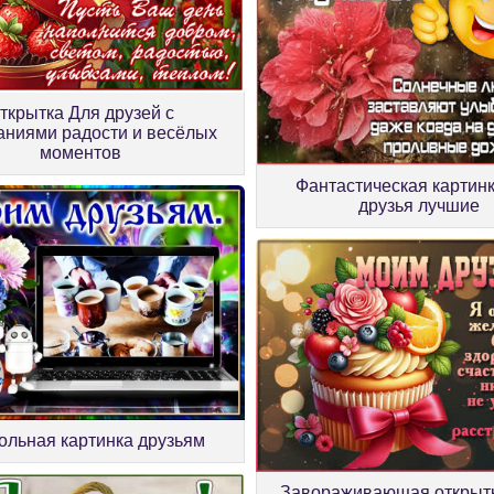
ткрытка Для друзей с
аниями радости и весёлых
моментов
Фантастическая картин
друзья лучшие
ольная картинка друзьям
Завораживающая открыт