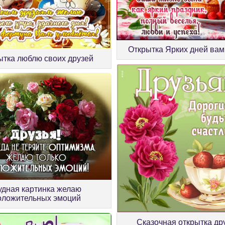
Открытка Ярких дней вам
ытка люблю своих друзей
удная картинка желаю
оложительных эмоций
Сказочная открытка др