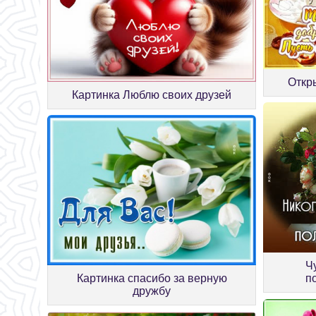
Откр
Картинка Люблю своих друзей
Ч
Картинка спасибо за верную
п
дружбу