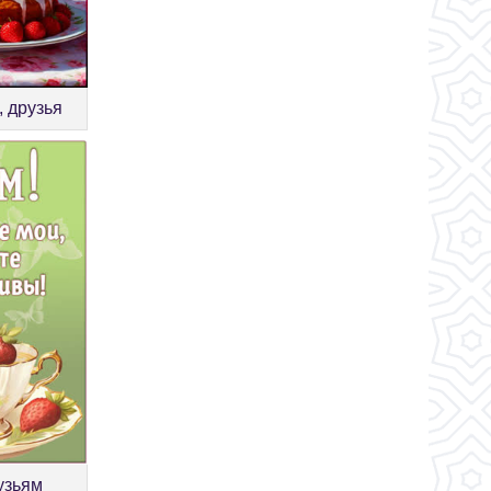
, друзья
узьям