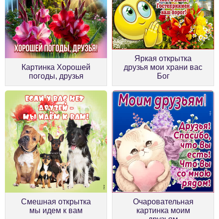
Яркая открытка
Картинка Хорошей
друзья мои храни вас
погоды, друзья
Бог
Смешная открытка
Очаровательная
мы идем к вам
картинка моим