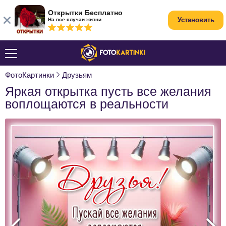
Открытки Бесплатно
Установить
На все случаи жизни
ФотоКартинки
Друзьям
Яркая открытка пусть все желания
воплощаются в реальности