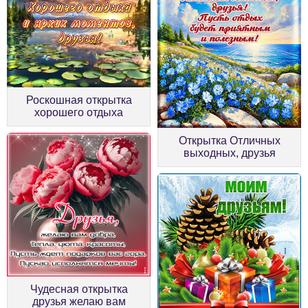
Роскошная открытка
хорошего отдыха
Открытка Отличных
выходных, друзья
Чудесная открытка
друзья желаю вам