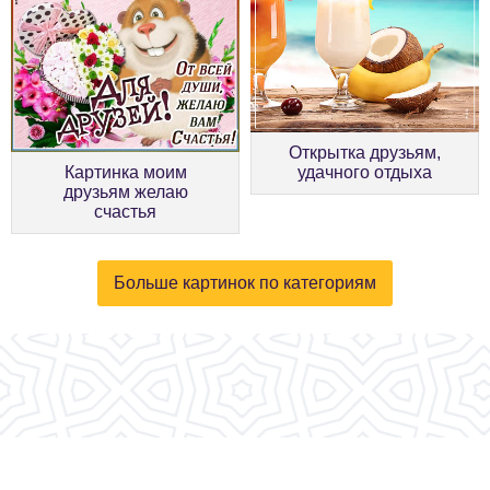
Открытка друзьям,
Картинка моим
удачного отдыха
друзьям желаю
счастья
Больше картинок по категориям