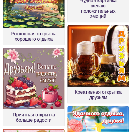
Чудная картинка
желаю
положительных
эмоций
Роскошная открытка
хорошего отдыха
Креативная открытка
друзьям
Приятная открытка
больше радости