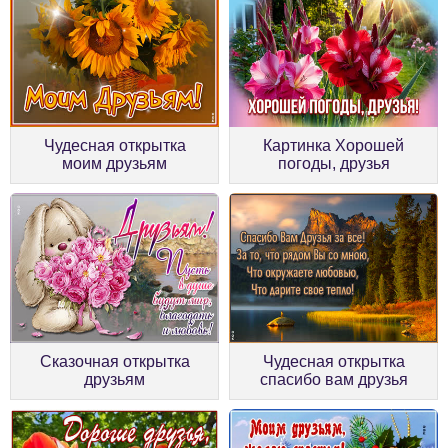
Чудесная открытка
Картинка Хорошей
моим друзьям
погоды, друзья
Сказочная открытка
Чудесная открытка
друзьям
спасибо вам друзья