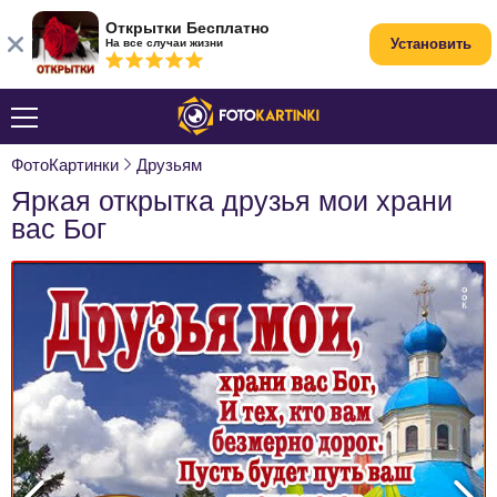
Открытки Бесплатно
Установить
На все случаи жизни
ФотоКартинки
Друзьям
Яркая открытка друзья мои храни
вас Бог