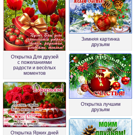
Зимняя картинка
друзьям
Открытка Для друзей
с пожеланиями
радости и весёлых
моментов
Открытка лучшим
друзьям
Открытка Ярких дней