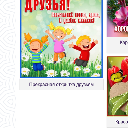
Кар
Прекрасная открытка друзьям
Красо