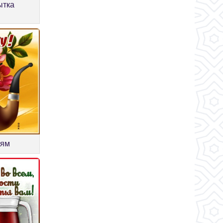
ытка
м
ьям