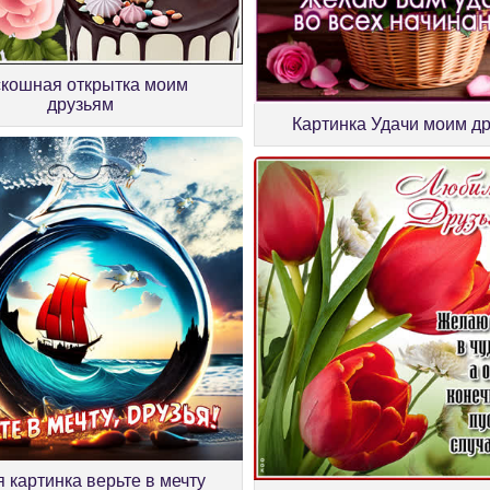
скошная открытка моим
друзьям
Картинка Удачи моим д
 картинка верьте в мечту