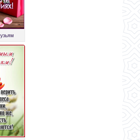
рузьям