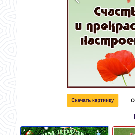
О
Скачать картинку