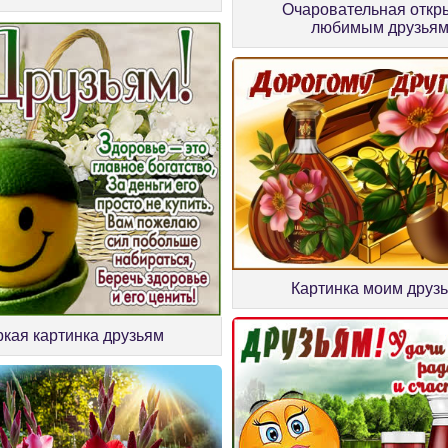
Очаровательная откр
любимым друзья
Картинка моим друз
кая картинка друзьям