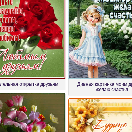
тельная открытка друзьям
Дивная картинка моим д
желаю счастья