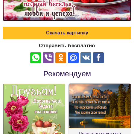
Скачать картинку
Отправить бесплатно
Рекомендуем
Чудесная открытка