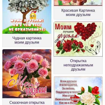
Красивая Картинка
моим друзьям
Чудная картинка
моим друзьям
Открытка
неподражаемым
друзьям
Сказочная открытка