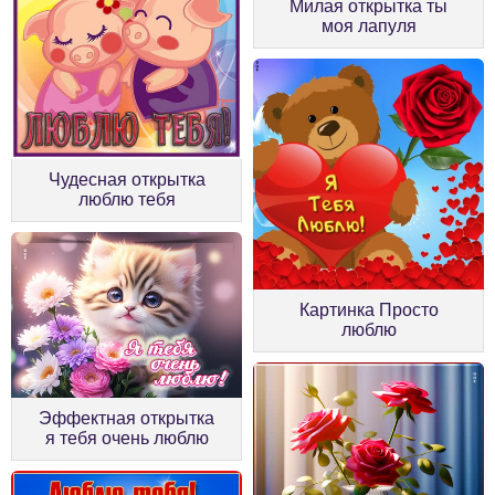
Милая открытка ты
моя лапуля
Чудесная открытка
люблю тебя
Картинка Просто
люблю
Эффектная открытка
я тебя очень люблю