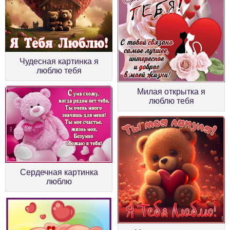
Чудесная картинка я
люблю тебя
Милая открытка я
люблю тебя
Сердечная картинка
люблю