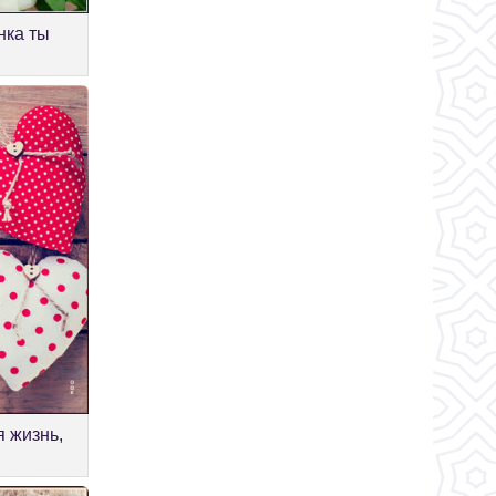
нка ты
я жизнь,