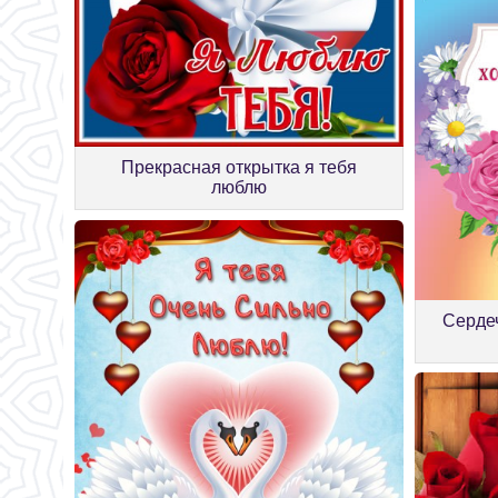
Прекрасная открытка я тебя
люблю
Сердеч