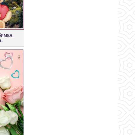
бимая,
ть