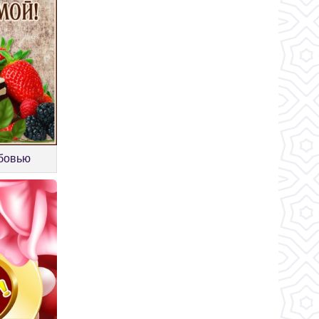
юбовью