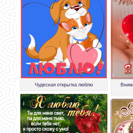
Чудесная открытка люблю
Внима