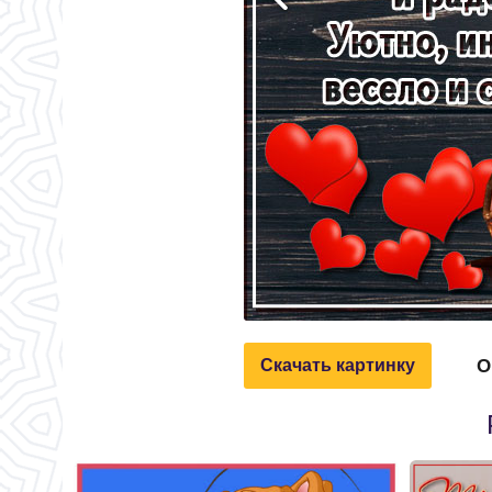
О
Скачать картинку