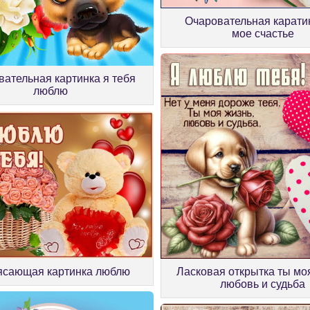
Очаровательная карати
мое счастье
ательная картинка я тебя
люблю
ясающая картинка люблю
Ласковая открытка ты мо
любовь и судьба