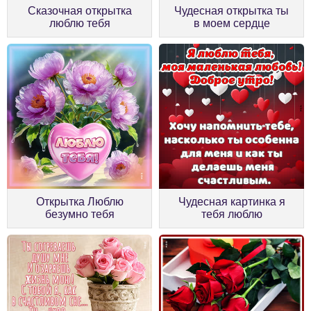
Сказочная открытка
Чудесная открытка ты
люблю тебя
в моем сердце
Открытка Люблю
Чудесная картинка я
безумно тебя
тебя люблю