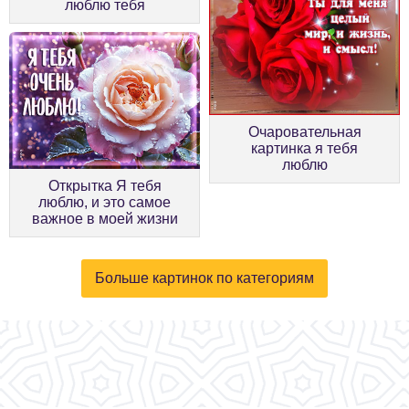
люблю тебя
Очаровательная
картинка я тебя
люблю
Открытка Я тебя
люблю, и это самое
важное в моей жизни
Больше картинок по категориям