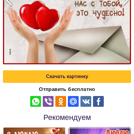
Скачать картинку
Отправить бесплатно
Рекомендуем