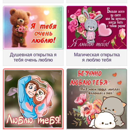
Душевная открытка я
Магическая открытка
тебя очень люблю
я люблю тебя