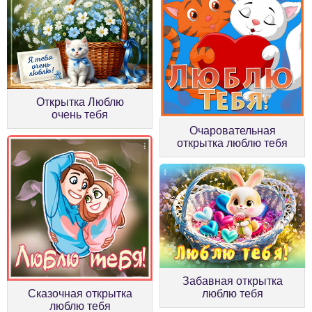
Открытка Люблю
очень тебя
Очаровательная
открытка люблю тебя
Забавная открытка
Сказочная открытка
люблю тебя
люблю тебя