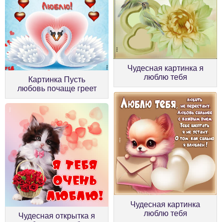
Чудесная картинка я
люблю тебя
Картинка Пусть
любовь почаще греет
Чудесная картинка
люблю тебя
Чудесная открытка я