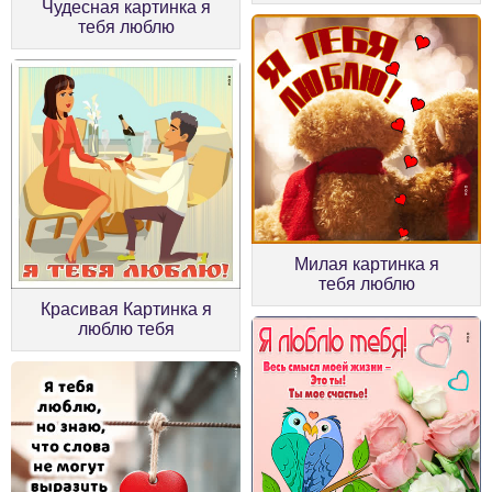
Чудесная картинка я
тебя люблю
Милая картинка я
тебя люблю
Красивая Картинка я
люблю тебя