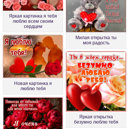
Яркая картинка я тебя
люблю всем своим
сердцем
Милая открытка ты
моя радость
Новая картинка я
люблю тебя
Яркая открытка
безумно люблю тебя