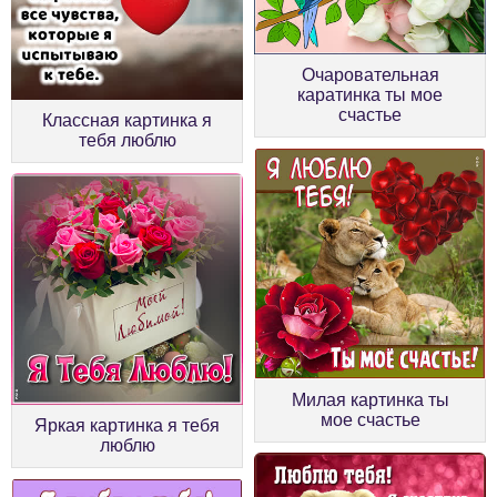
Очаровательная
каратинка ты мое
счастье
Классная картинка я
тебя люблю
Милая картинка ты
мое счастье
Яркая картинка я тебя
люблю