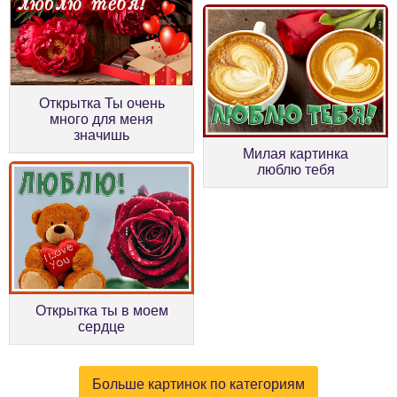
Открытка Ты очень
много для меня
значишь
Милая картинка
люблю тебя
Открытка ты в моем
сердце
Больше картинок по категориям