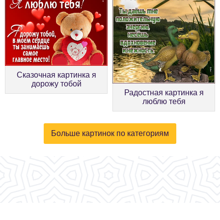
Сказочная картинка я
дорожу тобой
Радостная картинка я
люблю тебя
Больше картинок по категориям