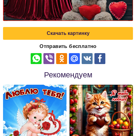
Скачать картинку
Отправить бесплатно
Рекомендуем