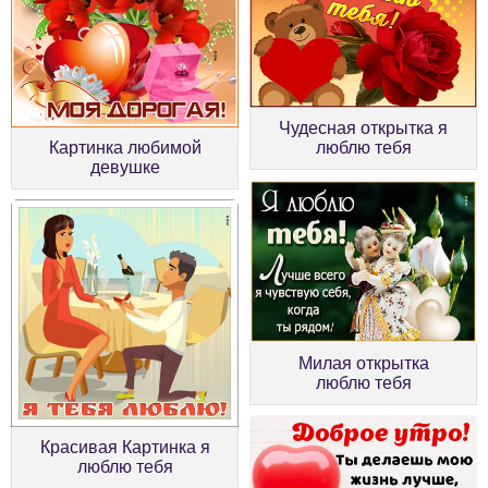
Чудесная открытка я
Картинка любимой
люблю тебя
девушке
Милая открытка
люблю тебя
Красивая Картинка я
люблю тебя