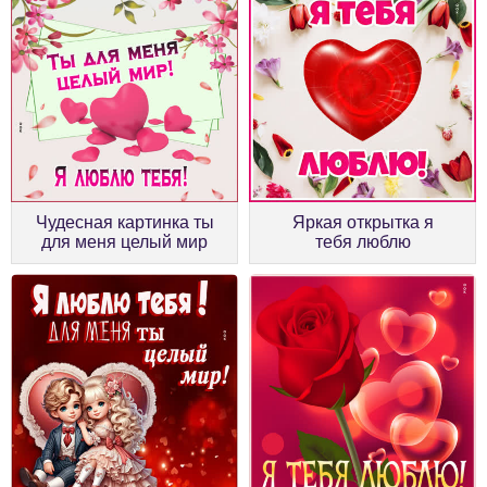
Чудесная картинка ты
Яркая открытка я
для меня целый мир
тебя люблю