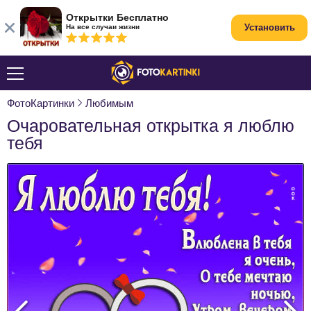
Открытки Бесплатно
Установить
На все случаи жизни
ФотоКартинки
Любимым
Очаровательная открытка я люблю
тебя