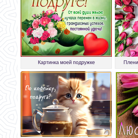
Картинка моей подружке
Плени