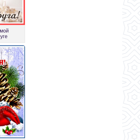
амой
уге