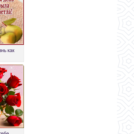
нь как
тебе