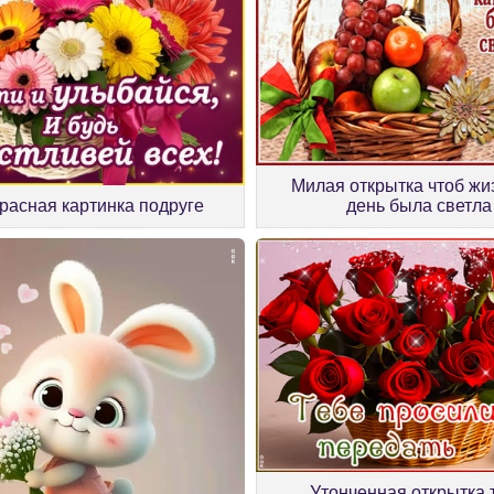
Милая открытка чтоб жиз
расная картинка подруге
день была светла
Утонченная открытка 