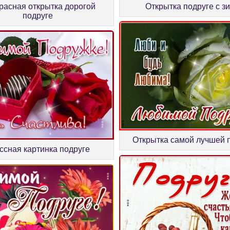
расная открытка дорогой
Открытка подруге с з
подруге
Открытка самой лучшей 
ссная картинка подруге