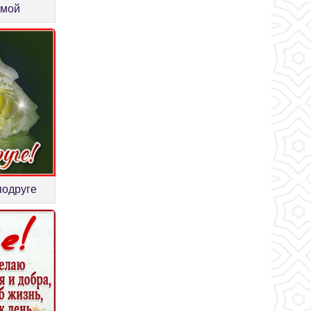
имой
подруге