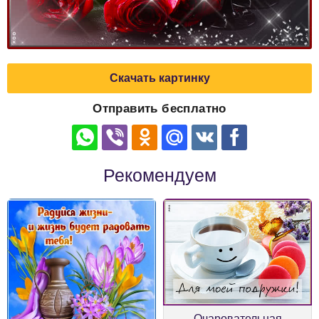
Скачать картинку
Отправить бесплатно
Рекомендуем
Очаровательная