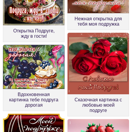
Нежная открытка для
тебя моя подружка
Открытка Подруге,
жду в гости!
Вдохновенная
картинка тебе подруга
Сказочная картинка с
дорогая
любовью моей
подруге