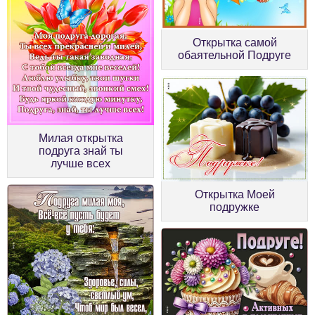
Открытка самой
обаятельной Подруге
Милая открытка
подруга знай ты
лучше всех
Открытка Моей
подружке