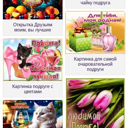
чайку подруга
Открытка Друзьям
моим, вы лучшие
Картинка для самой
очаровательной
подруги
Картинка подруге с
цветами