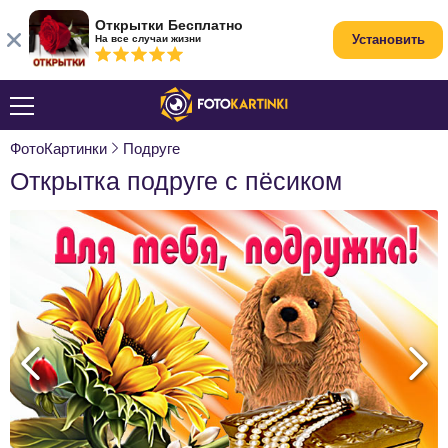
Открытки Бесплатно
Установить
На все случаи жизни
ФотоКартинки
Подруге
Открытка подруге с пёсиком