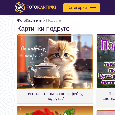
Категории
ФотоКартинки
Подруге
Картинки подруге
Уютная открытка по кофейку,
Ярк
подруга?
светла