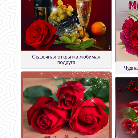
Сказочная открытка любимая
подруга
Чудна