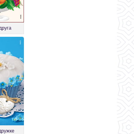
друга
дружке