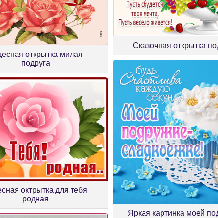
Сказочная открытка по
десная открытка милая
подруга
есная октрытка для тебя
родная
Яркая картинка моей по