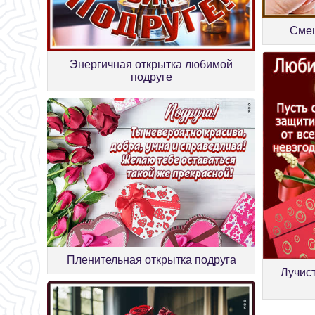
Смеш
Энергичная открытка любимой
подруге
Пленительная открытка подруга
Лучис