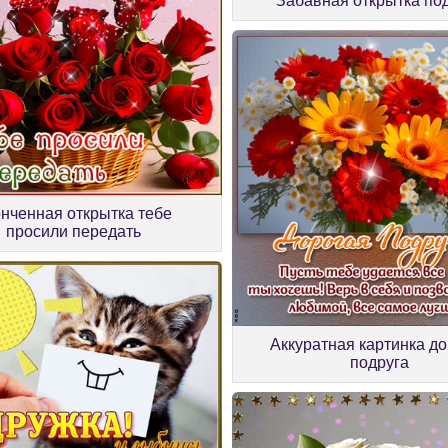
Забавная открытка по
нченная открытка тебе
просили передать
Аккуратная картинка д
подруга