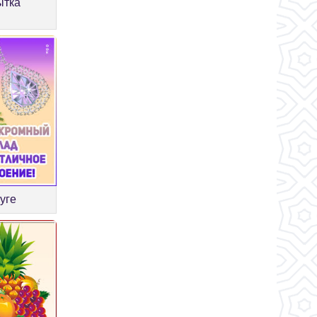
ытка
уге