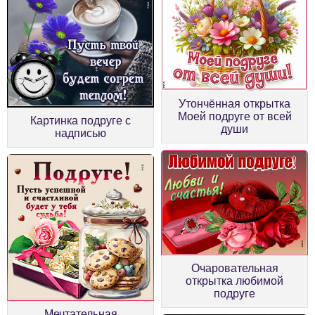
Утончённая открытка
Моей подруге от всей
Картинка подруге с
души
надписью
Очаровательная
открытка любимой
подруге
Мечтательная