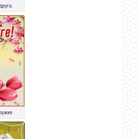
друга
ружке