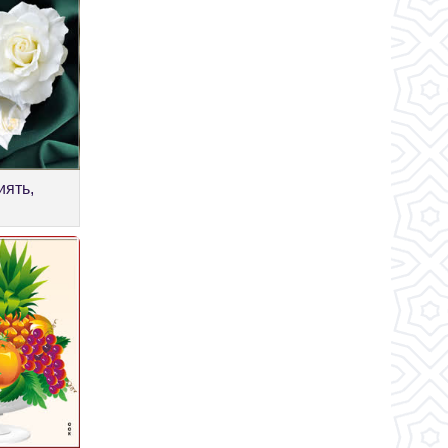
иять,