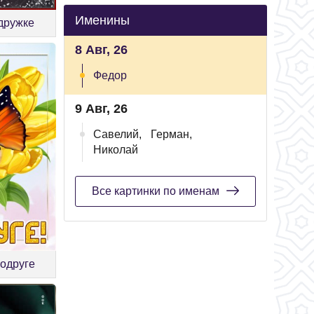
Именины
дружке
8 Авг, 26
Федор
9 Авг, 26
Савелий,
Герман,
Николай
Все картинки по именам
подруге