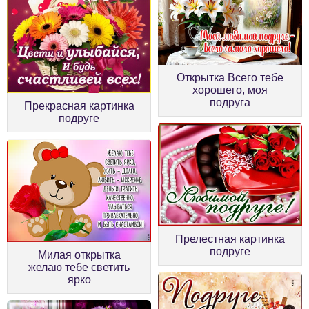
Открытка Всего тебе
хорошего, моя
подруга
Прекрасная картинка
подруге
Прелестная картинка
подруге
Милая открытка
желаю тебе светить
ярко