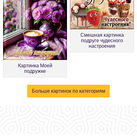
Смешная картинка
подруге чудесного
настроения
Картинка Моей
подружке
Больше картинок по категориям