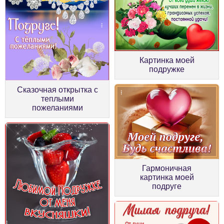
Картинка моей
подружке
Сказочная открытка с
теплыми
пожеланиями
Гармоничная
картинка моей
подруге