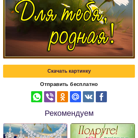
Скачать картинку
Отправить бесплатно
Рекомендуем