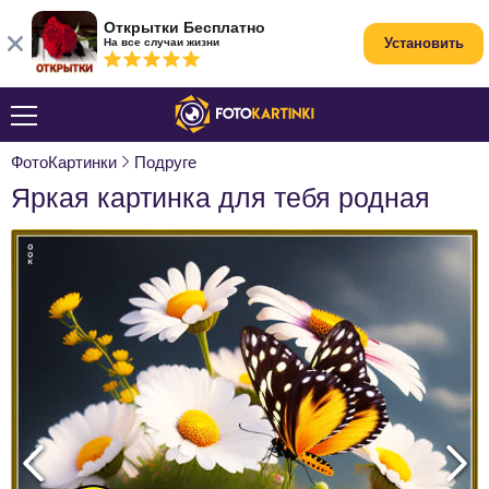
Открытки Бесплатно
Установить
На все случаи жизни
ФотоКартинки
Подруге
Яркая картинка для тебя родная