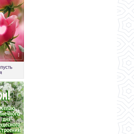
 пусть
я