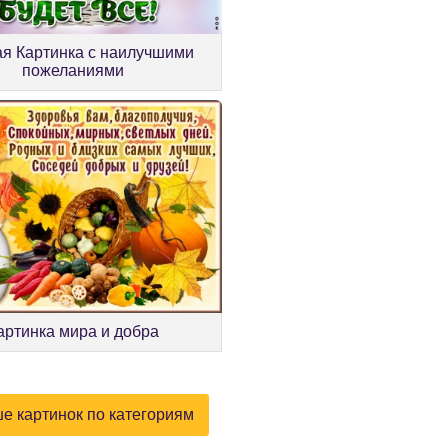
я Картинка с наилучшими
пожеланиями
артинка мира и добра
е картинок по категориям