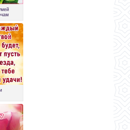
умей
очам
и