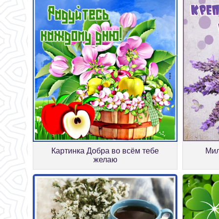
Картинка Добра во всём тебе
Мил
желаю