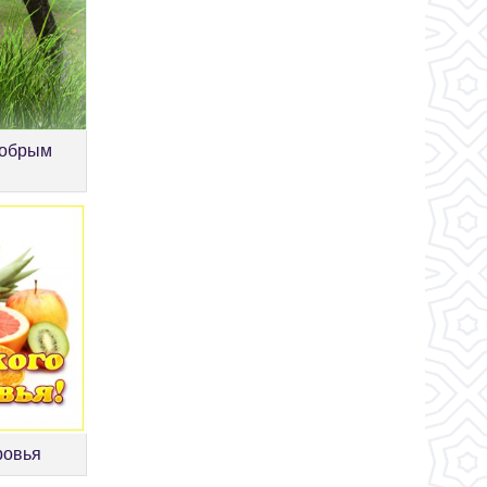
добрым
ровья