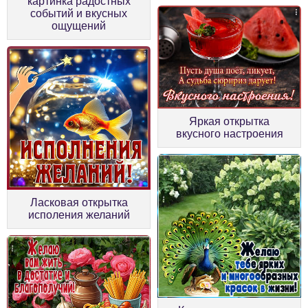
картинка радостных
событий и вкусных
ощущений
Яркая открытка
вкусного настроения
Ласковая открытка
исполения желаний