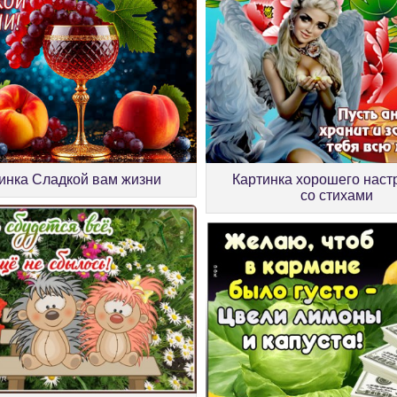
инка Сладкой вам жизни
Картинка хорошего наст
со стихами