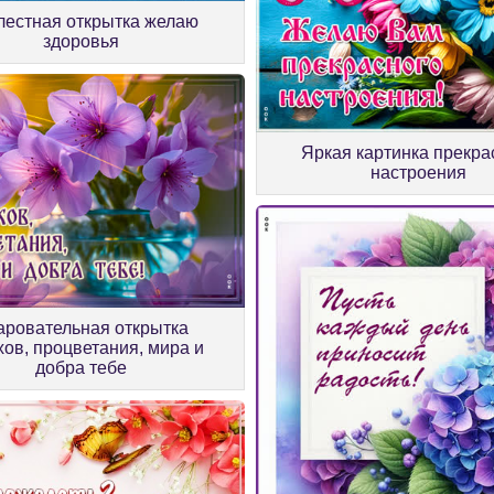
лестная открытка желаю
здоровья
Яркая картинка прекра
настроения
аровательная открытка
хов, процветания, мира и
добра тебе