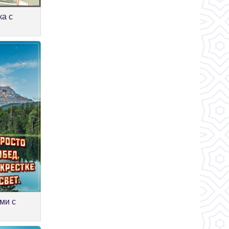
ка с
ми с