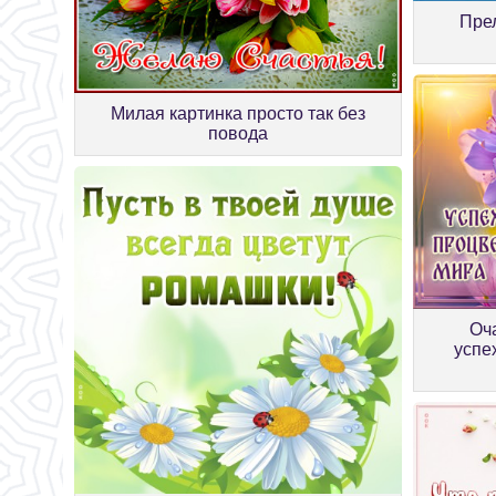
Пре
Милая картинка просто так без
повода
Оч
успе