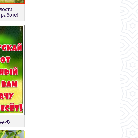
дости,
 работе!
удачу