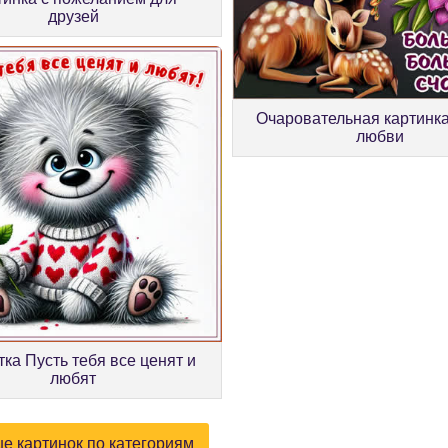
друзей
Очаровательная картинк
любви
ка Пусть тебя все ценят и
любят
е картинок по категориям