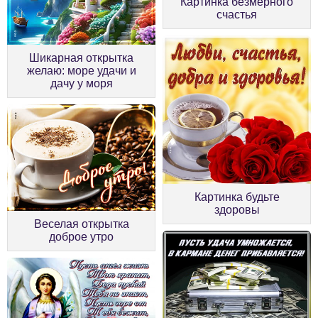
Картинка безмерного
счастья
Шикарная открытка
желаю: море удачи и
дачу у моря
Картинка будьте
здоровы
Веселая открытка
доброе утро