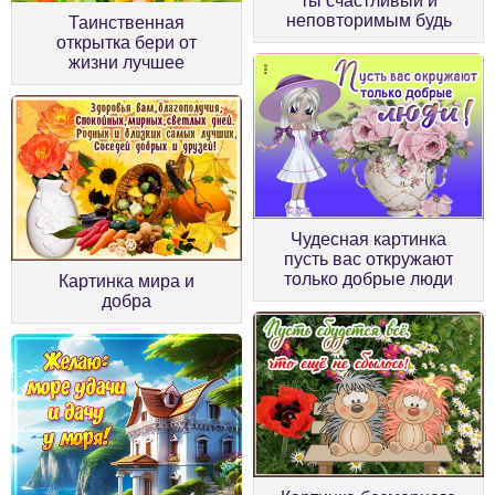
ты счастливый и
неповторимым будь
Таинственная
открытка бери от
жизни лучшее
Чудесная картинка
пусть вас откружают
только добрые люди
Картинка мира и
добра