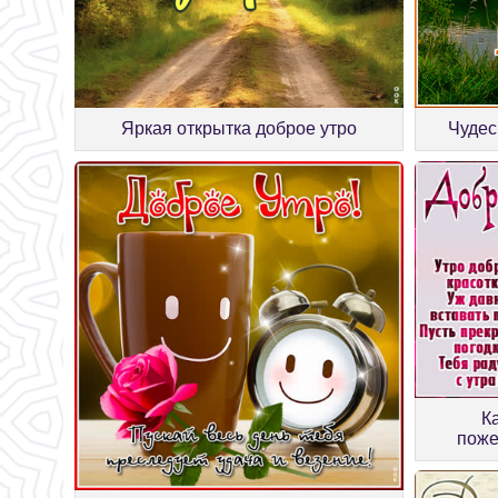
Яркая открытка доброе утро
Чудес
К
поже