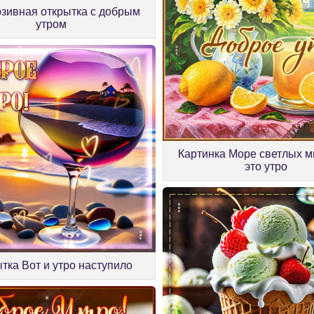
зивная открытка с добрым
утром
Картинка Море светлых м
это утро
тка Вот и утро наступило