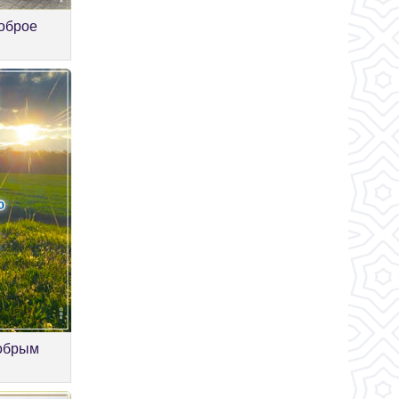
оброе
добрым