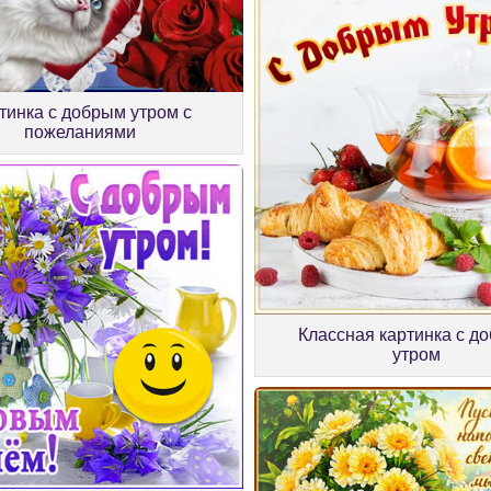
тинка с добрым утром с
пожеланиями
Классная картинка с д
утром