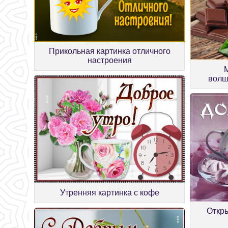
Прикольная картинка отличного
настроения
волш
Утренняя картинка с кофе
Откры