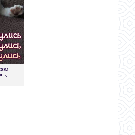
тром
сь,