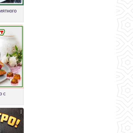
риятного
о с