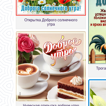
Открытка Доброго солнечного
утра
Трога
Чудесная открытка доброе утро