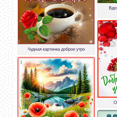
Вдо
Чудная картинка доброе утро
О