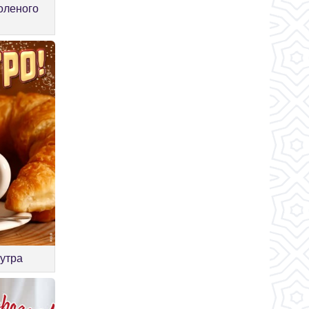
оленого
 утра