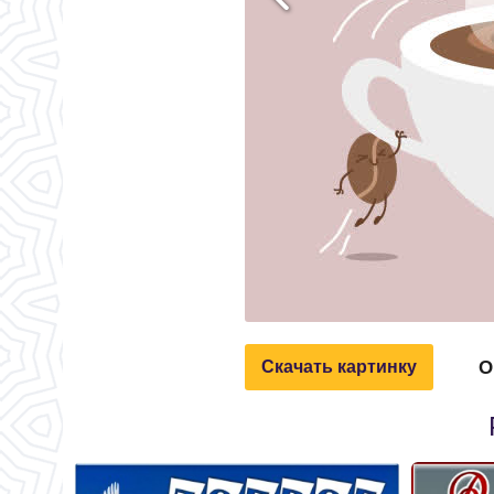
О
Скачать картинку