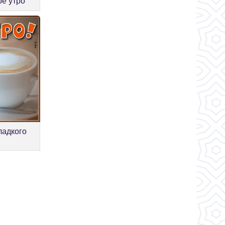
ое утро
ладкого