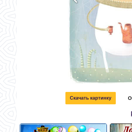
О
Скачать картинку