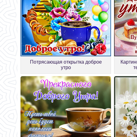
Потрясающая открытка доброе
Картин
утро
т