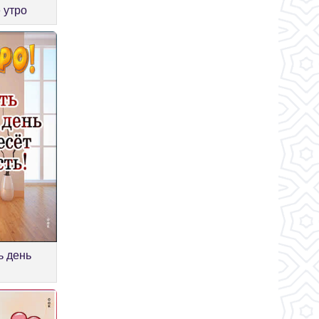
 утро
ь день