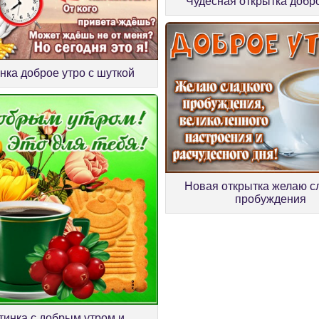
Чудесная открытка добр
нка доброе утро с шуткой
Новая открытка желаю с
пробуждения
тинка с добрым утром и