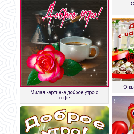
О
Откр
Милая картинка доброе утро с
кофе