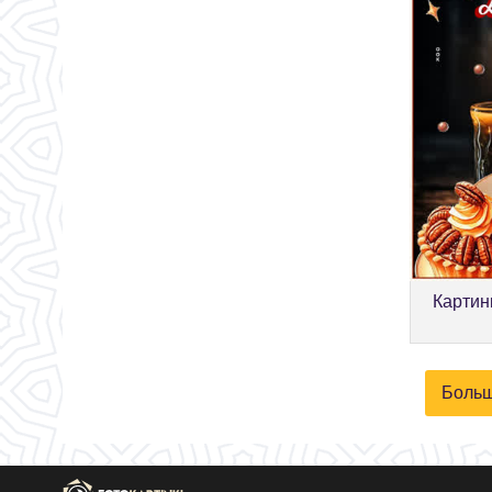
Картин
Больш