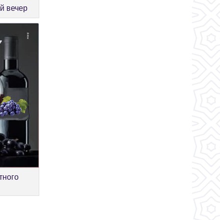
й вечер
тного