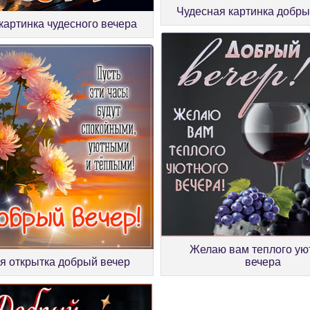
Чудесная картинка добры
картинка чудесного вечера
Желаю вам теплого ую
я открытка добрый вечер
вечера