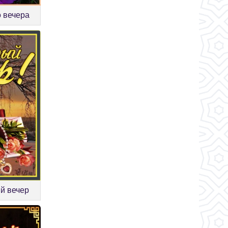
о вечера
й вечер