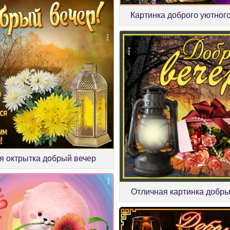
Картинка доброго уютног
я октрытка добрый вечер
Отличная картинка добры