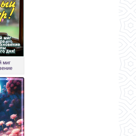
й миг
вение