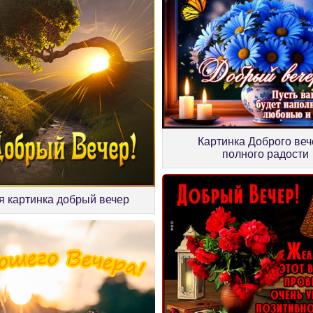
Картинка Доброго веч
полного радости
я картинка добрый вечер