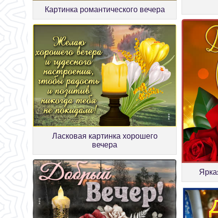
Картинка романтического вечера
Ласковая картинка хорошего
вечера
Ярка