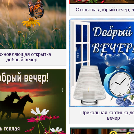
Открытка добрый вечер, 
охновляющая открытка
добрый вечер
Прикольная картинка д
вечер