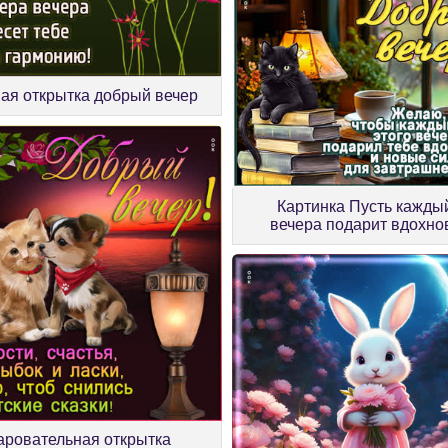
ая открытка добрый вечер
Картинка Пусть кажды
вечера подарит вдохно
аровательная открытка