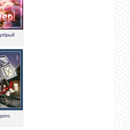
добрый
брого