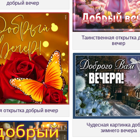
добрый вечер
Таинственная открытка 
вечер
я открытка добрый вечер
Чудесная картинка до
зимнего вечера