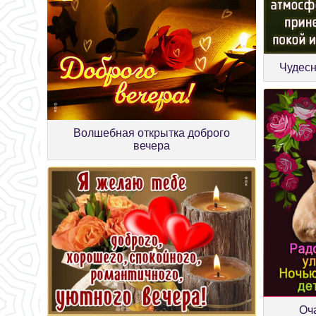
Чудесн
Волшебная открытка доброго
вечера
Оч