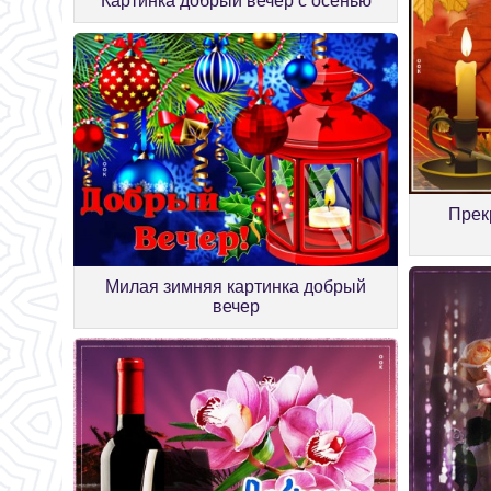
Картинка добрый вечер с осенью
Прек
Милая зимняя картинка добрый
вечер