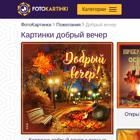
Категории
ФотоКартинки
Пожелания
Добрый вечер
Картинки добрый вечер
Откры