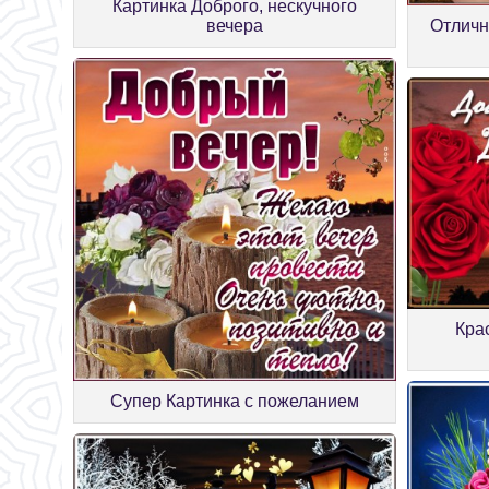
Картинка Доброго, нескучного
вечера
Отличн
Кра
Супер Картинка с пожеланием