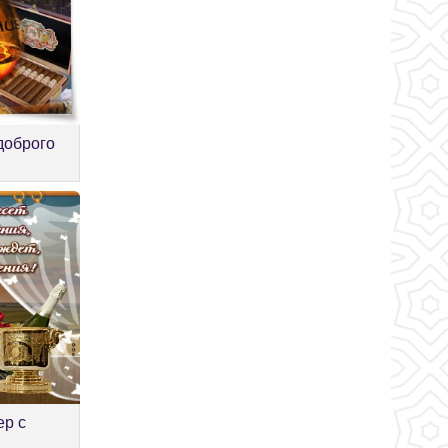
доброго
ер с