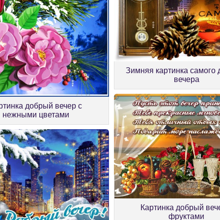
Зимняя картинка самого 
вечера
ртинка добрый вечер с
нежными цветами
Картинка добрый веч
фруктами