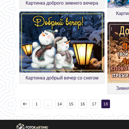
Картинка доброго зимнего вечера
Карти
Картинка добрый вечер со снегом
Зимня
1
...
14
15
16
17
18