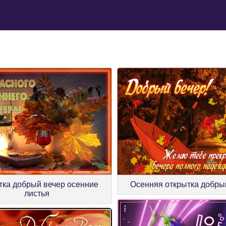
тка добрый вечер осенние
Осенняя открытка добры
листья