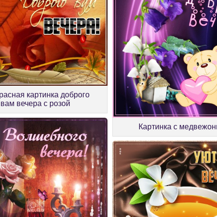
расная картинка доброго
вам вечера с розой
Картинка с медвежон