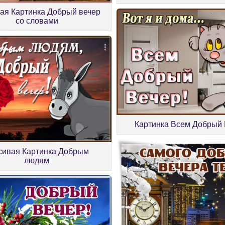
ая Картинка Добрый вечер
со словами
Картинка Всем Добрый
сивая Картинка Добрым
людям