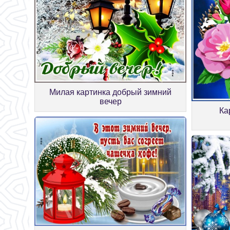
Милая картинка добрый зимний
вечер
Ка