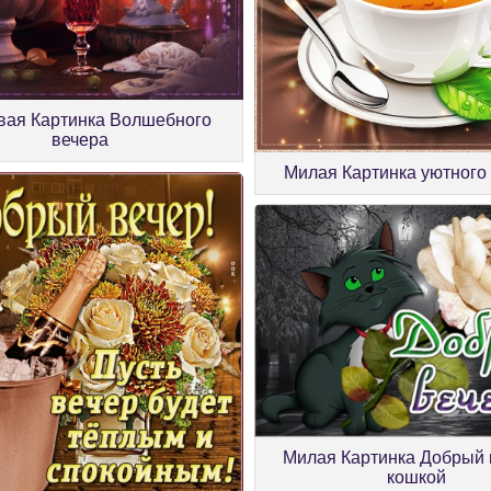
вая Картинка Волшебного
вечера
Милая Картинка уютного
Милая Картинка Добрый 
кошкой