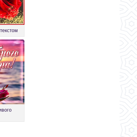
 текстом
ивого