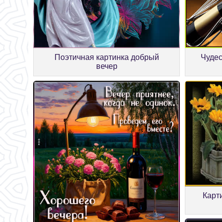
Поэтичная картинка добрый
Чудес
вечер
Карт