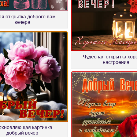
я открытка доброго вам
вечера
Чудесная открытка хор
настроения
охновляющая картинка
добрый вечер