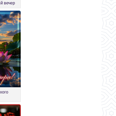
й вечер
ихого