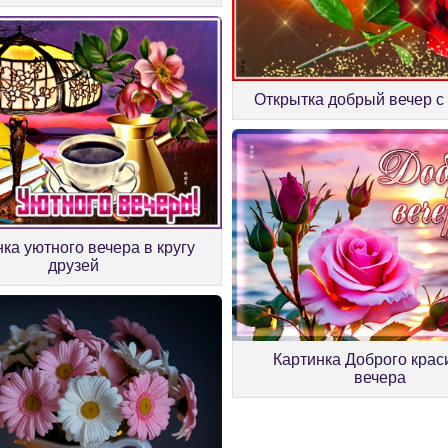
Открытка добрый вечер с
ка уютного вечера в кругу
друзей
Картинка Доброго крас
вечера