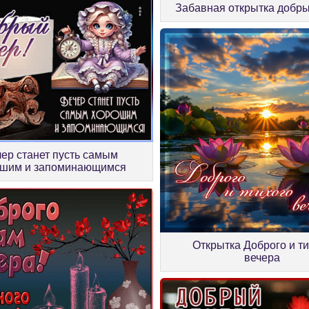
Забавная открытка добры
ер станет пусть самым
ошим и запоминающимся
Открытка Доброго и т
вечера