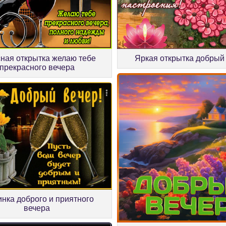
ная открытка желаю тебе
Яркая открытка добрый
прекрасного вечера
инка доброго и приятного
вечера