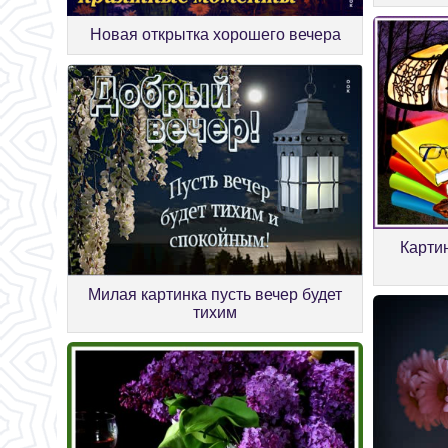
Новая открытка хорошего вечера
Картин
Милая картинка пусть вечер будет
тихим