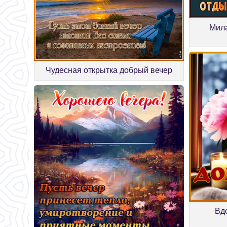
Мила
Чудесная открытка добрый вечер
Вд