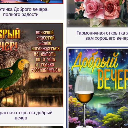
ртинка Доброго вечера,
полного радости
Гармоничная открытка
вам хорошего вече
расная открытка добрый
вечер