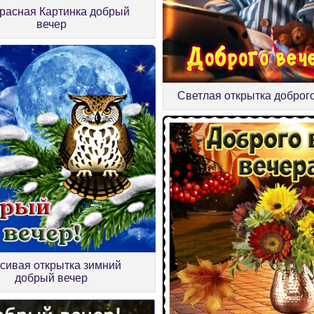
расная Картинка добрый
вечер
Светлая открытка доброг
сивая открытка зимний
добрый вечер