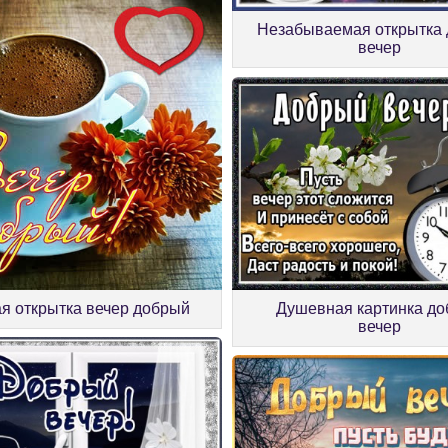
Незабываемая открытка
вечер
Душевная картинка д
я открытка вечер добрый
вечер