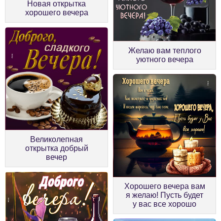
Новая открытка
хорошего вечера
Желаю вам теплого
уютного вечера
Великолепная
открытка добрый
вечер
Хорошего вечера вам
я желаю! Пусть будет
у вас все хорошо