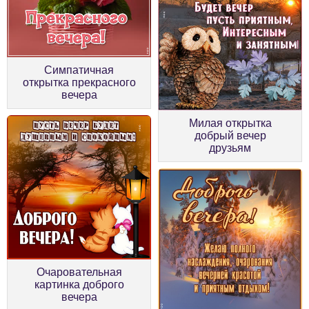
Симпатичная
открытка прекрасного
вечера
Милая открытка
добрый вечер
друзьям
Очаровательная
картинка доброго
вечера