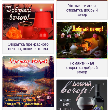
Уютная зимняя
открытка добрый
вечер
Открытка прекрасного
вечера, покоя и тепла
Романтичная
открытка добрый
вечер