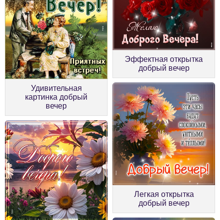
Эффектная открытка
добрый вечер
Удивительная
картинка добрый
вечер
Легкая открытка
добрый вечер