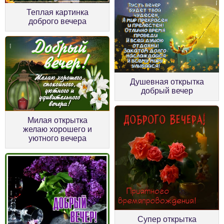
Теплая картинка
доброго вечера
Душевная открытка
добрый вечер
Милая открытка
желаю хорошего и
уютного вечера
Супер открытка