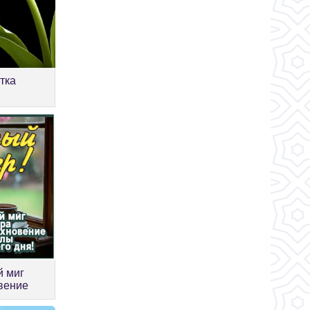
тка
р
й миг
вение