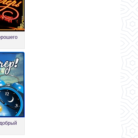
орошего
 добрый