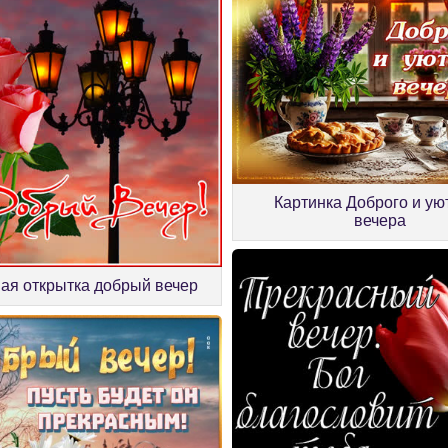
Картинка Доброго и ую
вечера
ая открытка добрый вечер