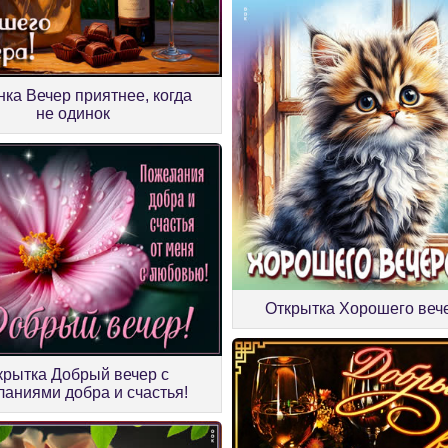
нка Вечер приятнее, когда
не одинок
Открытка Хорошего веч
крытка Добрый вечер с
аниями добра и счастья!