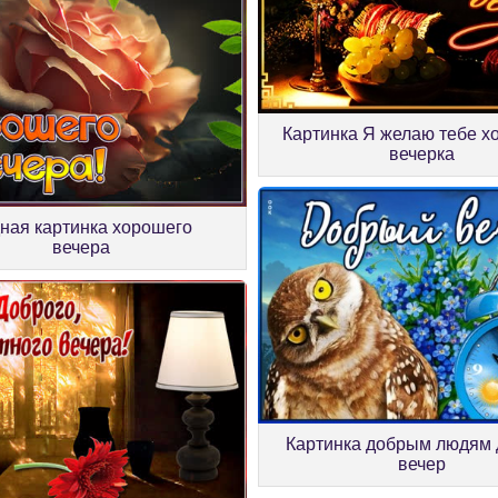
Картинка Я желаю тебе х
вечерка
ная картинка хорошего
вечера
Картинка добрым людям
вечер