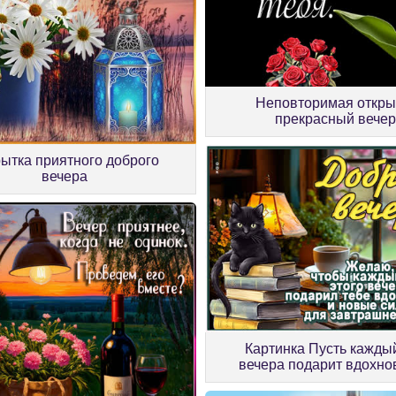
Неповторимая откры
прекрасный вече
ытка приятного доброго
вечера
Картинка Пусть кажды
вечера подарит вдохно